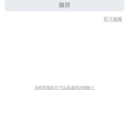
購買
尺寸指南
沒有您要的尺寸以及滿意的價格？