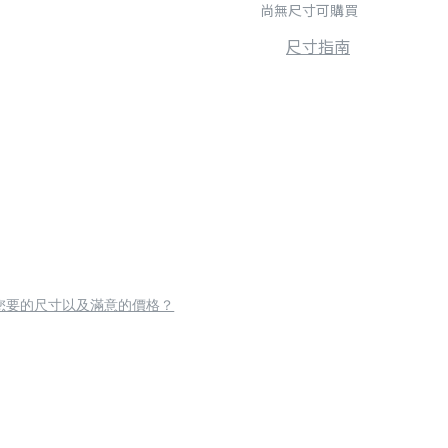
尚無尺寸可購買
尺寸指南
您要的尺寸以及滿意的價格？