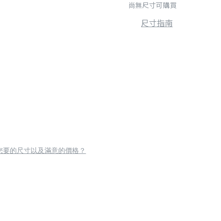
尚無尺寸可購買
尺寸指南
您要的尺寸以及滿意的價格？