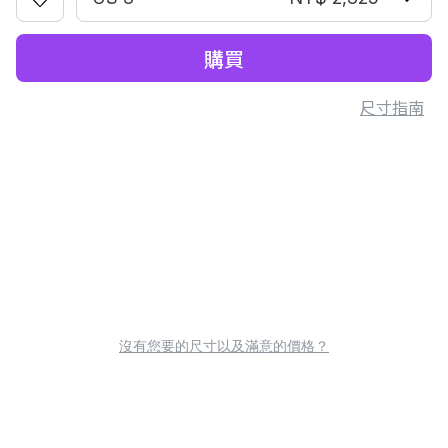
購買
尺寸指南
沒有您要的尺寸以及滿意的價格？