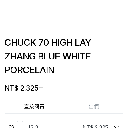
CHUCK 70 HIGH LAY
ZHANG BLUE WHITE
PORCELAIN
NT$ 2,325
+
直接購買
出價
US 3
NT$ 2,325