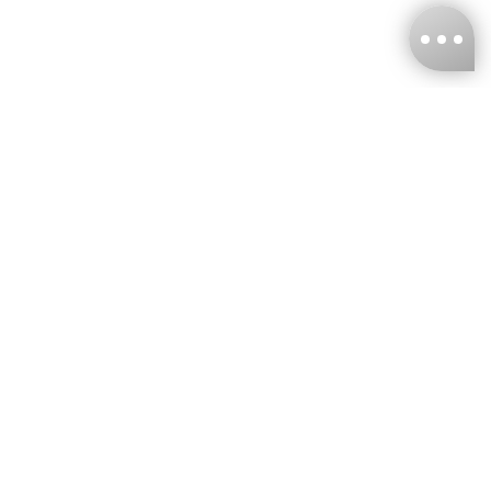
台灣娜克阜股份有限公司
統編
：55861636
聯絡我們
+886-2-2706-9977 (#19)