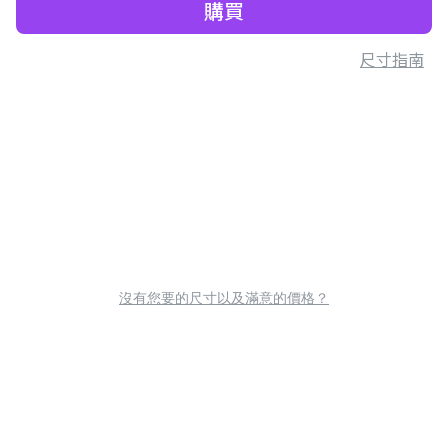
購買
尺寸指南
沒有您要的尺寸以及滿意的價格？