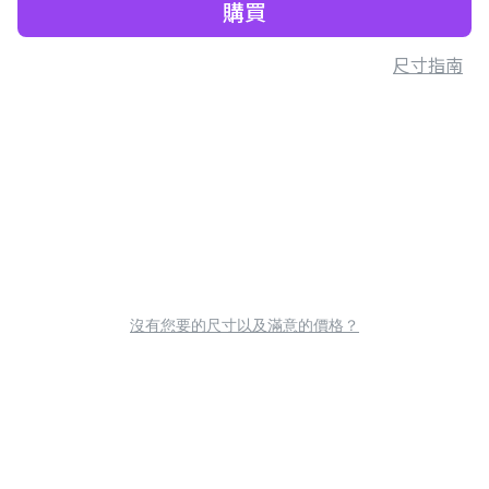
購買
尺寸指南
沒有您要的尺寸以及滿意的價格？