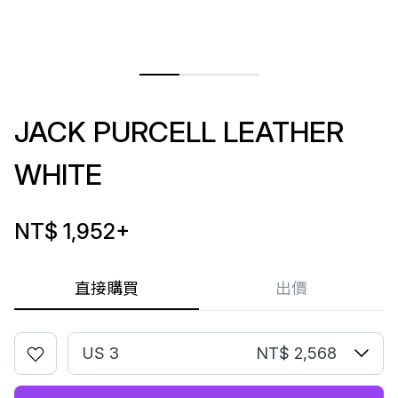
JACK PURCELL LEATHER
WHITE
NT$ 1,952
+
直接購買
出價
US 3
NT$ 2,568