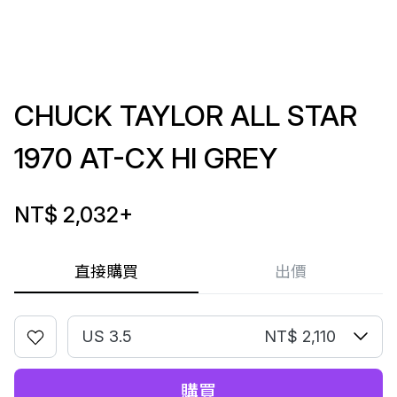
CHUCK TAYLOR ALL STAR
1970 AT-CX HI GREY
NT$ 2,032
+
直接購買
出價
US 3.5
NT$ 2,110
購買