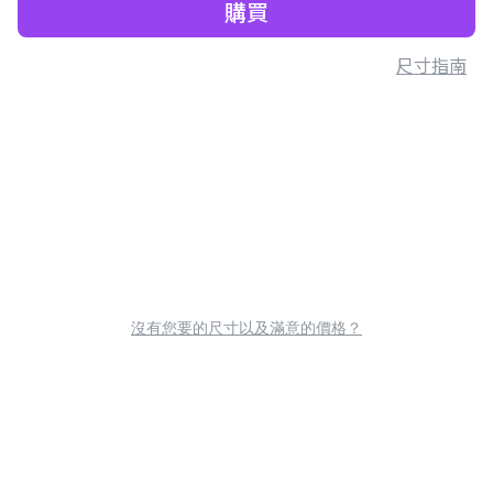
購買
尺寸指南
沒有您要的尺寸以及滿意的價格？