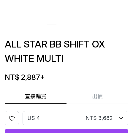
ALL STAR BB SHIFT OX
WHITE MULTI
NT$ 2,887
+
直接購買
出價
US 4
NT$ 3,682