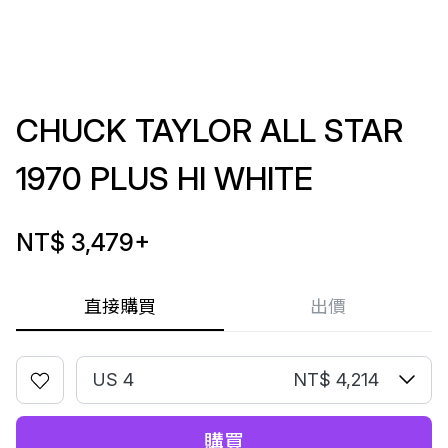
CHUCK TAYLOR ALL STAR
1970 PLUS HI WHITE
NT$ 3,479
+
直接購買
出價
US 4
NT$ 4,214
購買