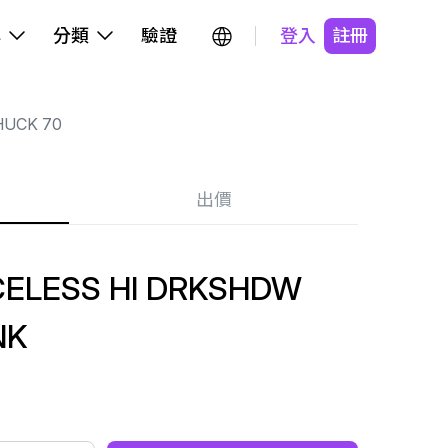
牌
分類
驗證
登入
註冊
HUCK 70
出價
CELESS HI DRKSHDW
NK