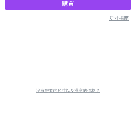
購買
尺寸指南
沒有您要的尺寸以及滿意的價格？