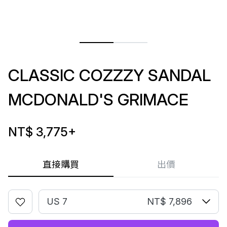
CLASSIC COZZZY SANDAL
MCDONALD'S GRIMACE
NT$ 3,775
+
直接購買
出價
US 7
NT$ 7,896