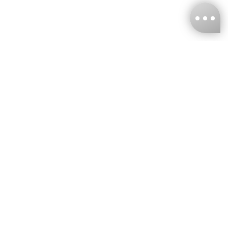
台灣娜克阜股份有限公司
統編
：55861636
聯絡我們
+886-2-2706-9977 (#19)