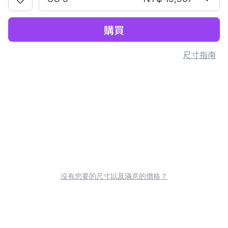
購買
尺寸指南
沒有您要的尺寸以及滿意的價格？