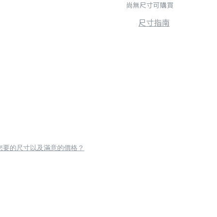
尚無尺寸可購買
尺寸指南
您要的尺寸以及滿意的價格？