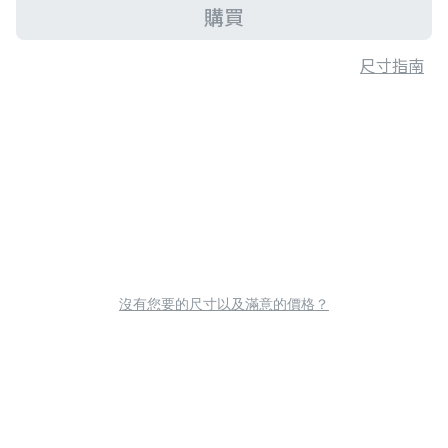
購買
尺寸指南
沒有您要的尺寸以及滿意的價格？