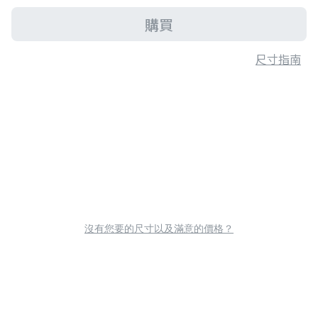
購買
尺寸指南
沒有您要的尺寸以及滿意的價格？