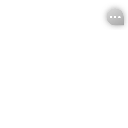
台灣娜克阜股份有限公司
統編
：55861636
聯絡我們