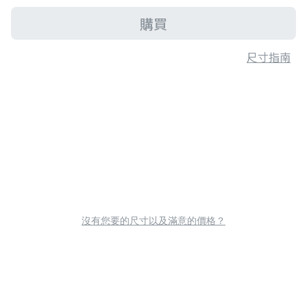
購買
尺寸指南
沒有您要的尺寸以及滿意的價格？