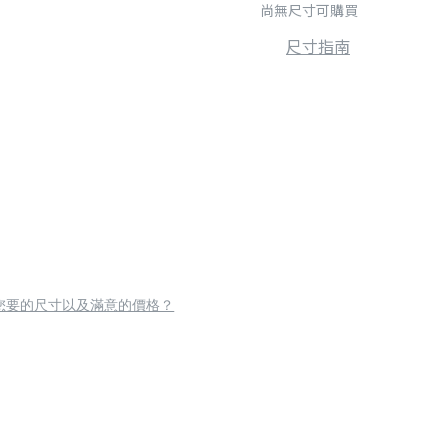
尚無尺寸可購買
尺寸指南
您要的尺寸以及滿意的價格？