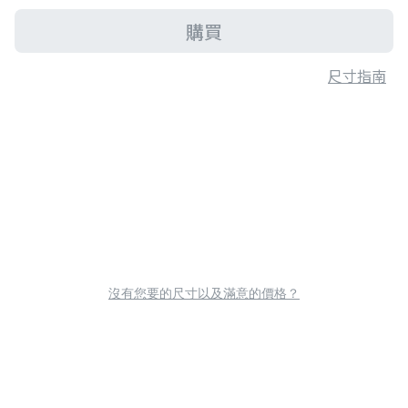
購買
尺寸指南
沒有您要的尺寸以及滿意的價格？