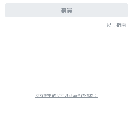
購買
尺寸指南
沒有您要的尺寸以及滿意的價格？