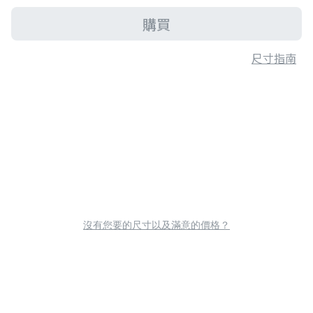
購買
尺寸指南
沒有您要的尺寸以及滿意的價格？