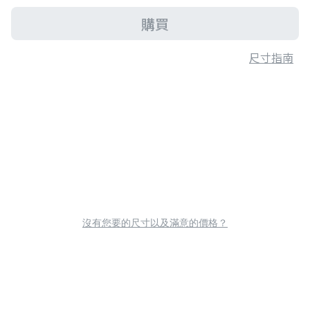
購買
尺寸指南
沒有您要的尺寸以及滿意的價格？