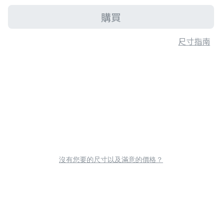
購買
尺寸指南
沒有您要的尺寸以及滿意的價格？