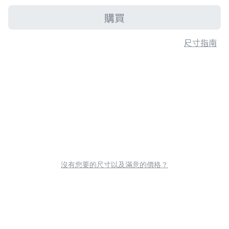
購買
尺寸指南
沒有您要的尺寸以及滿意的價格？