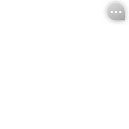
台灣娜克阜股份有限公司
統編
：55861636
聯絡我們
+886-2-2706-9977 (#19)