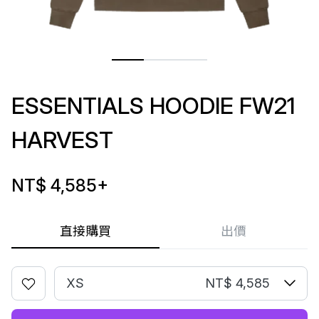
ESSENTIALS HOODIE FW21
HARVEST
NT$ 4,585
+
直接購買
出價
XS
NT$ 4,585