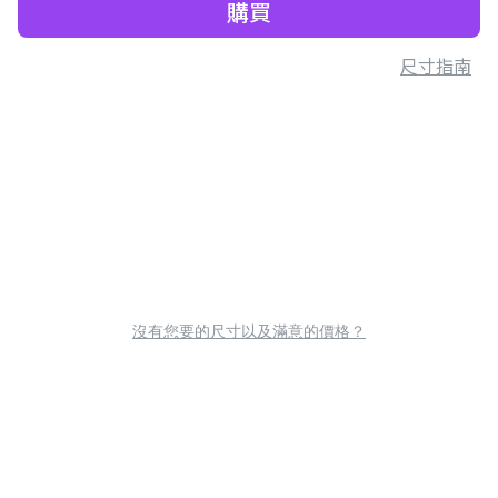
購買
尺寸指南
沒有您要的尺寸以及滿意的價格？