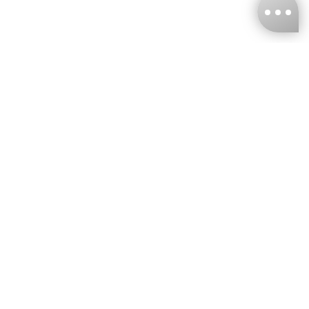
台灣娜克阜股份有限公司
統編
：55861636
聯絡我們
+886-2-2706-9977 (#19)