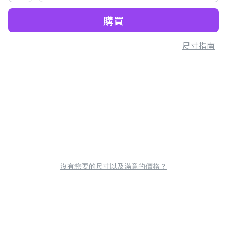
購買
尺寸指南
沒有您要的尺寸以及滿意的價格？