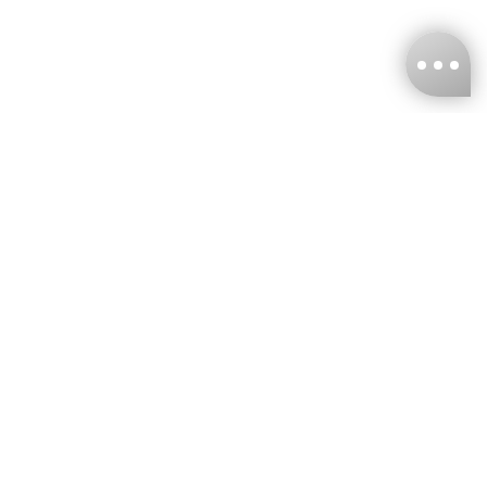
台灣娜克阜股份有限公司
統編
：55861636
聯絡我們