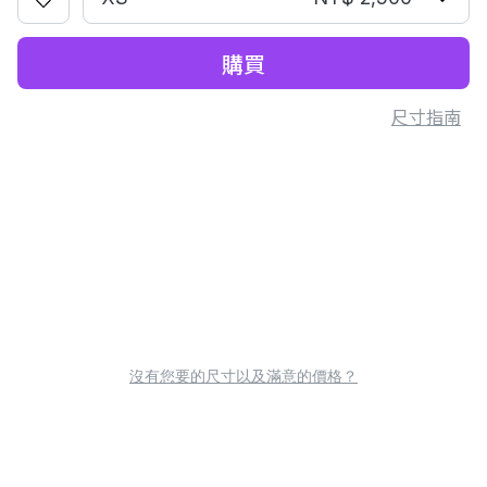
購買
尺寸指南
沒有您要的尺寸以及滿意的價格？