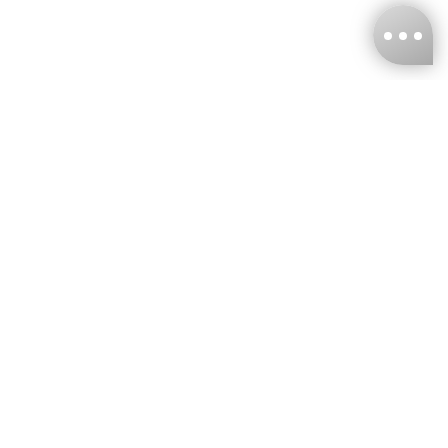
台灣娜克阜股份有限公司
統編
：55861636
聯絡我們
+886-2-2706-9977 (#19)