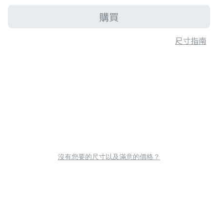
購買
尺寸指南
沒有您要的尺寸以及滿意的價格？