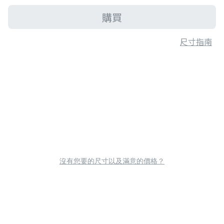
購買
尺寸指南
沒有您要的尺寸以及滿意的價格？