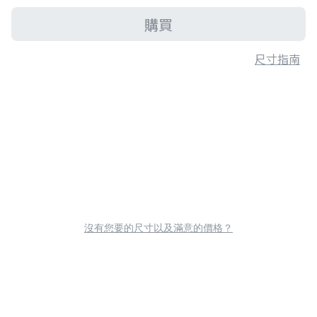
購買
尺寸指南
沒有您要的尺寸以及滿意的價格？