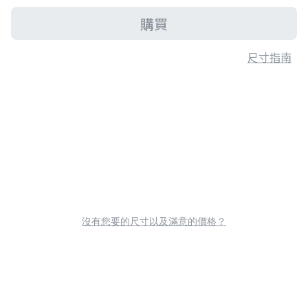
購買
尺寸指南
沒有您要的尺寸以及滿意的價格？