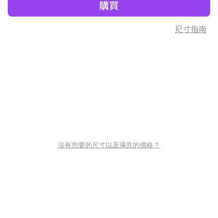
購買
尺寸指南
沒有您要的尺寸以及滿意的價格？