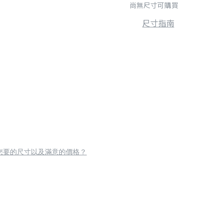
尚無尺寸可購買
尺寸指南
您要的尺寸以及滿意的價格？