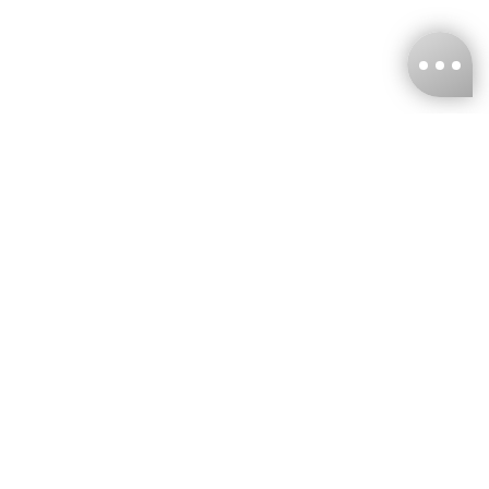
台灣娜克阜股份有限公司
統編
：55861636
聯絡我們