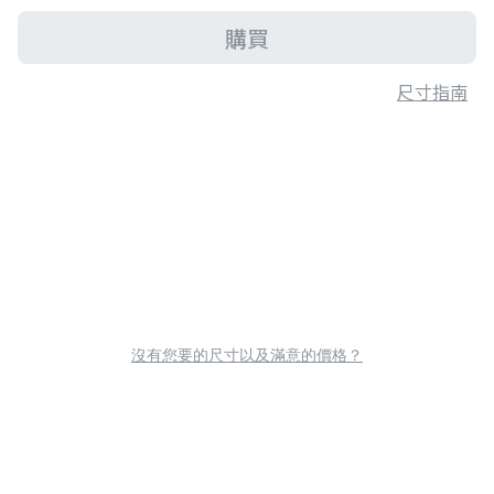
購買
尺寸指南
沒有您要的尺寸以及滿意的價格？