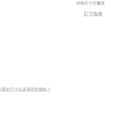
尚無尺寸可購買
尺寸指南
您要的尺寸以及滿意的價格？