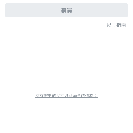
購買
尺寸指南
沒有您要的尺寸以及滿意的價格？