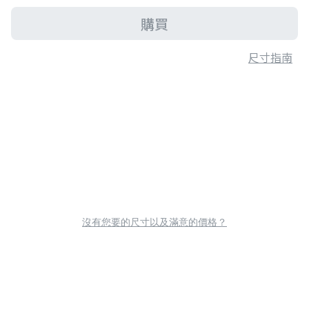
購買
尺寸指南
沒有您要的尺寸以及滿意的價格？