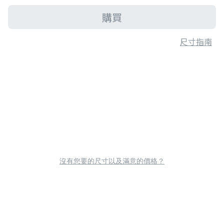
購買
尺寸指南
沒有您要的尺寸以及滿意的價格？