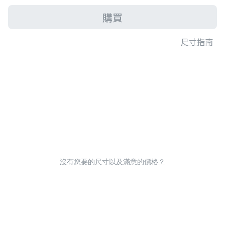
購買
尺寸指南
沒有您要的尺寸以及滿意的價格？