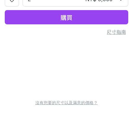
購買
尺寸指南
沒有您要的尺寸以及滿意的價格？