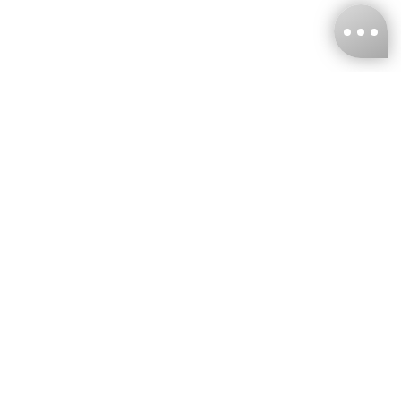
台灣娜克阜股份有限公司
統編
：55861636
聯絡我們
+886-2-2706-9977 (#19)