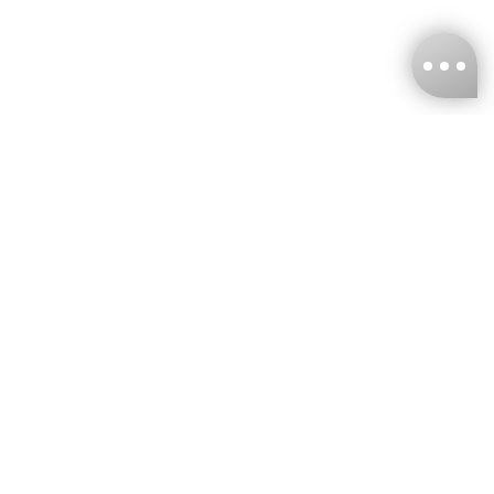
台灣娜克阜股份有限公司
統編
：55861636
聯絡我們