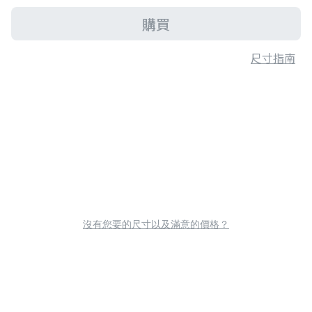
購買
尺寸指南
沒有您要的尺寸以及滿意的價格？