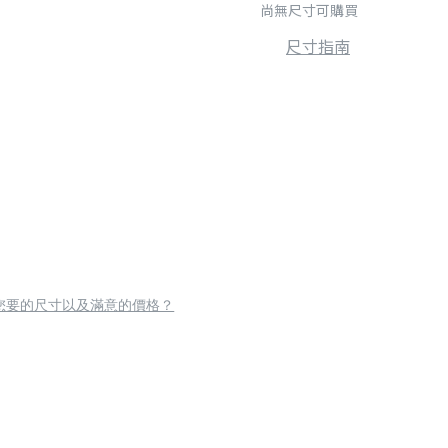
尚無尺寸可購買
尺寸指南
您要的尺寸以及滿意的價格？