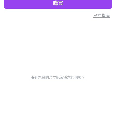
購買
尺寸指南
沒有您要的尺寸以及滿意的價格？