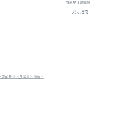
尚無尺寸可購買
尺寸指南
您要的尺寸以及滿意的價格？