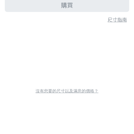
購買
尺寸指南
沒有您要的尺寸以及滿意的價格？