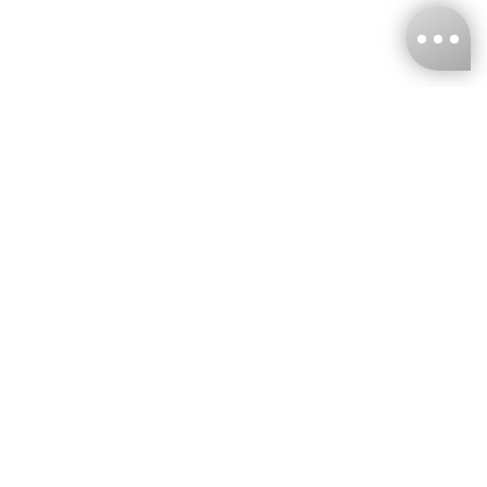
台灣娜克阜股份有限公司
統編
：55861636
聯絡我們
+886-2-2706-9977 (#19)