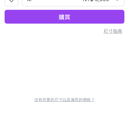
購買
尺寸指南
沒有您要的尺寸以及滿意的價格？